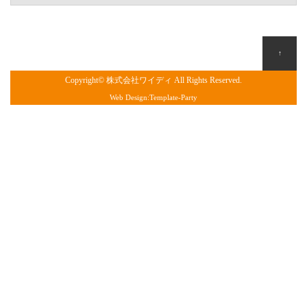
↑
Copyright©
株式会社ワイディ
All Rights Reserved.
Web Design:Template-Party